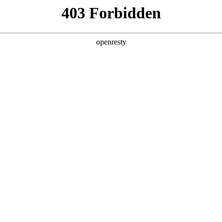
人生就是博汽车全明星阵容登陆2026北京
是博汽车以“契约”为主题参展。哈弗、魏牌、坦克SUV、欧拉、人
人生就是博汽车展台人气拉满、成为展会一大亮点。
亚洲
丹 科威特 黎巴嫩 孟加拉国 马来西亚 尼泊尔 卡塔尔 沙特阿拉伯 叙利亚 泰
欧洲